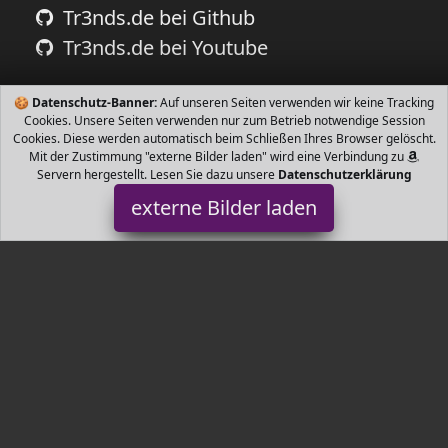
Tr3nds.de bei Github
Tr3nds.de bei Youtube
🍪
Datenschutz-Banner:
Auf unseren Seiten verwenden wir keine Tracking
Cookies. Unsere Seiten verwenden nur zum Betrieb notwendige Session
Cookies. Diese werden automatisch beim Schließen Ihres Browser gelöscht.
Mit der Zustimmung "externe Bilder laden" wird eine Verbindung zu
Servern hergestellt. Lesen Sie dazu unsere
Datenschutzerklärung
externe Bilder laden
Tr3nds.de
Tr3nds.de - einfach schnell die neusten Trends finden.
Gartentrends, Wohnzimmertrends, Küchentrends, Kindertrends,
Bürotrends, und vieles mehr.
Tr3nds.de ist Teilnehmer am Partnerprogramm der
EU S.à r.l.
Dieses Partnerprogramm wurde von
ins Leben gerufen, um
Links auf externe
Internetseiten platzieren zu können. Die